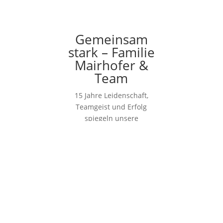
Gemeinsam
stark – Familie
Mairhofer &
Team
15 Jahre Leidenschaft,
Teamgeist und Erfolg
spiegeln unsere
Firmengeschichte wieder.
Ob Ofen, Pool, Sauna oder
Tischlerei – wir stehen für
Qualität, Zuverlässigkeit
und erstklassigen Service
und freuen uns jederzeit
auf einen Besuch, ein
Beratungsgespräch oder
Ihre Anfrage.